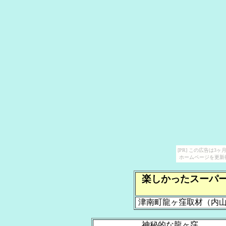
[PR] この広告は
ホームページを更新
楽しかったスーパ
津南町龍ヶ窪取材（内
神秘的な龍ヶ窪