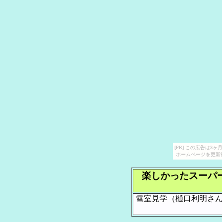
[PR] この広告は
ホームページを更新
楽しかったスーパ
雪室見学（樋口利明さ