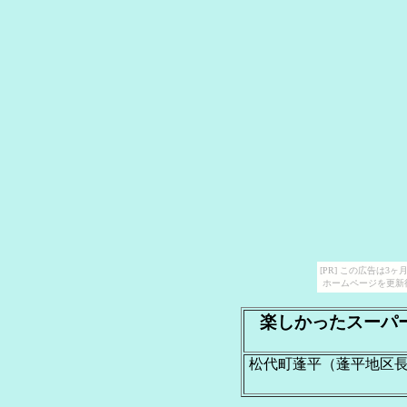
[PR] この広告は
ホームページを更新
楽しかったスーパ
松代町蓬平（蓬平地区